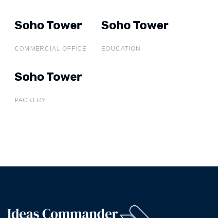
Soho Tower
Soho Tower
Soho Tower
Soho
Tower
COMMERCIAL OFFICE
EDUCATION
Soho Tower
Soho
Tower
PACKERY