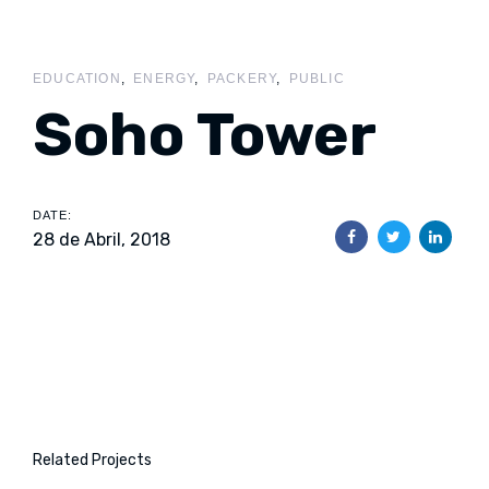
Skip
Skip
links
to
content
EDUCATION
ENERGY
PACKERY
PUBLIC
Soho Tower
DATE:
28 de Abril, 2018
Related Projects