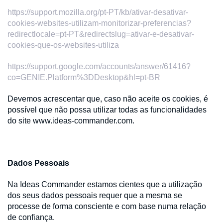
https://support.mozilla.org/pt-PT/kb/ativar-desativar-
cookies-websites-utilizam-monitorizar-preferencias?
redirectlocale=pt-PT&redirectslug=ativar-e-desativar-
cookies-que-os-websites-utiliza
https://support.google.com/accounts/answer/61416?
co=GENIE.Platform%3DDesktop&hl=pt-BR
Devemos acrescentar que, caso não aceite os cookies, é
possível que não possa utilizar todas as funcionalidades
do site www.ideas-commander.com.
Dados Pessoais
Na Ideas Commander estamos cientes que a utilização
dos seus dados pessoais requer que a mesma se
processe de forma consciente e com base numa relação
de confiança.