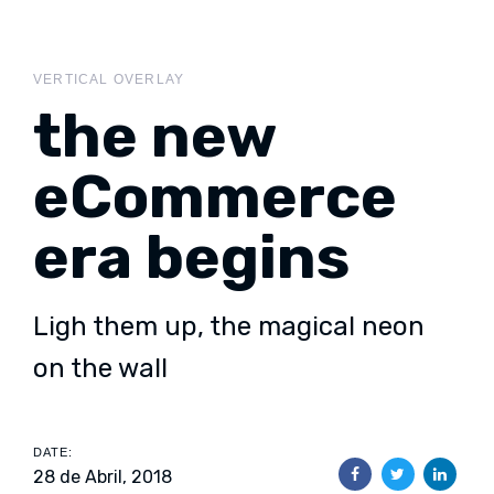
Skip
Skip
links
to
content
VERTICAL OVERLAY
the new
eCommerce
era begins
Ligh them up, the magical neon
on the wall
DATE:
28 de Abril, 2018