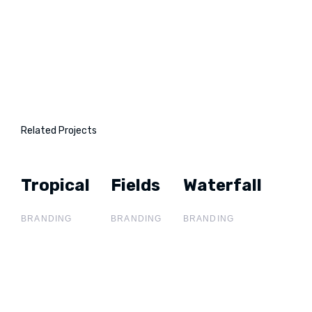
Related Projects
Tropical
Tropical
Fields
Fields
Waterfall
Waterfall
BRANDING
BRANDING
BRANDING