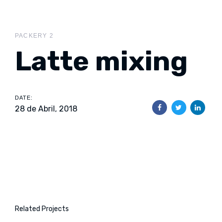
Skip
Skip
links
to
content
PACKERY 2
Latte mixing
DATE:
28 de Abril, 2018
Related Projects